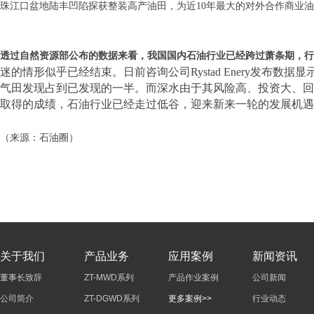
珠江口盆地陆丰凹陷探获整装高产油田，为近10年最大的对外合作商业
透过自然资源部公布的数据来看，我国国内石油行业已经跨过萧条期，行
迷的情形似乎已经结束。
日前咨询公司Rystad Enery发布
数据显
气田发现占到已发现的一半。
而深水由于其风险高、投资大、回
取得的成绩，石油行业已经走过低谷，迎来新来一轮的发展机遇
（来源：石油圈
）
关于我们
产品业务
应用案例
新闻资讯
董事长致辞
ZT-MWD系列
产品作业案例
公司新闻
公司简介
ZT-DGWD系列
更多案例>>
行业动态