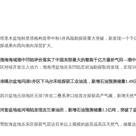
塔里木盆地秋里塔格构造带中秋1井风险勘探获重大突破，新发现一个千亿
探成果向西向南向深层扩大。
渤海海域渤中凹陷评价落实了中国东部最大的整装千亿方凝析气田—渤中19
区持续开发注入动力；渤海湾盆地沧东凹陷页岩油勘探取得发现，呈现50
准噶尔盆地玛湖1井区下乌尔禾组探获工业油流，新增石油预测储量1.49
四川盆地元坝地区元坝7井在二叠系茅口组首次探获高产气藏，新增天然气
河套盆地临河坳陷发现吉兰泰油田，新增石油预测储量1.2亿吨，突破了盆
莺歌海盆地乐东区探获气层达百米以上规模的超高温高压天然气，储量达